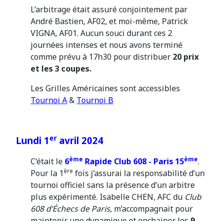
L’arbitrage était assuré conjointement par
André Bastien, AF02, et moi-même, Patrick
VIGNA, AF01. Aucun souci durant ces 2
journées intenses et nous avons terminé
comme prévu à 17h30 pour distribuer
20 prix
et les 3 coupes.
Les Grilles Américaines sont accessibles
Tournoi A
&
Tournoi B
er
Lundi 1
avril 2024
ème
ème
C’était le
6
Rapide Club 608 - Paris 15
.
ère
Pour la 1
fois j’assurai la responsabilité d’un
tournoi officiel sans la présence d’un arbitre
plus expérimenté. Isabelle CHEN, AFC du
Club
608 d’Échecs de Paris
, m’accompagnait pour
maintenir une dynamique et enchainer les
9