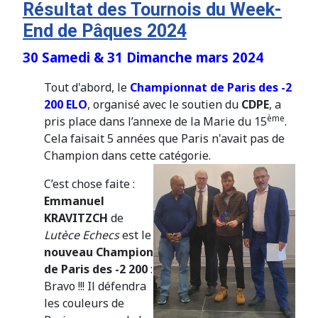
Résultat des Tournois du Week-
End de Pâques 2024
30 Samedi & 31 Dimanche mars 2024
Tout d'abord, le
Championnat de Paris des -2
200 ELO
, organisé avec le soutien du
CDPE
, a
ème
pris place dans l’annexe de la Marie du 15
.
Cela faisait 5 années que Paris n'avait pas de
Champion dans cette catégorie.
C’est chose faite :
Emmanuel
KRAVITZCH
de
Lutèce Echecs
est le
nouveau Champion
de Paris des -2 200
:
Bravo !!! Il défendra
les couleurs de