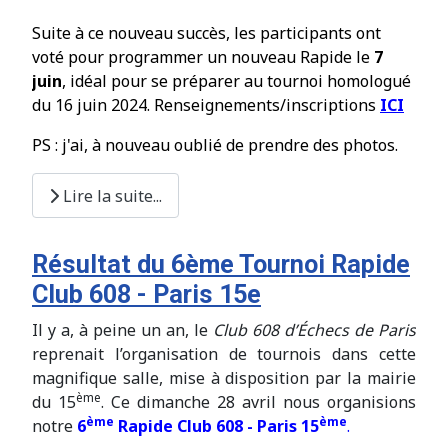
Suite
à
ce nouveau succ
è
s, les participants ont
vot
é
pour programmer un nouveau Rapide le
7
juin
, idéal pour se préparer au tournoi homologué
du 16 juin 2024. Renseignements/inscriptions
ICI
PS : j'ai,
à
nouveau oubli
é
de prendre des photos.
Lire la suite...
Résultat du 6ème Tournoi Rapide
Club 608 - Paris 15e
Il y a, à peine un an, le
Club 608 d’Échecs de Paris
reprenait l’organisation de tournois dans cette
magnifique salle, mise à disposition par la mairie
ème
du 15
. Ce dimanche 28 avril nous organisions
ème
ème
notre
6
Rapide Club 608 - Paris 15
.