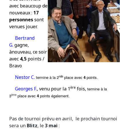
avec beaucoup de
nouveaux :
17
personnes
sont
venues jouer.
Bertrand
G
.
gagne,
à
nouveau, ce soir
avec
4,5
points /
Bravo
Nestor C.
nde
termine à la 2
place
avec
4
points.
ère
Georges F.
, venu pour la 1
fois,
termine à la
ème
3
place
avec
4
points
é
galement.
Pas de tournoi prévu en avril, le prochain tournoi
sera un
Blitz
, le
3
mai
: