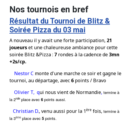
Nos tournois en bref
Résultat du Tournoi de Blitz &
Soirée Pizza du 03 mai
A nouveau il y avait une forte participation,
21
joueurs
et une chaleureuse ambiance pour cette
soir
é
e Blitz &Pizza :
7
rondes à la cadence de
3mn
+2s/cp.
Nestor C
monte d'une marche ce soir et gagne le
tournoi, au départage, avec
6
points / Bravo
Olivier T, q
ui nous vient de Normandie
,
termine à
nde
la 2
place
avec
6
points aussi.
ère
Christian D.
, venu aussi pour la 1
fois,
termine à
ème
la 3
place
avec
5
points.