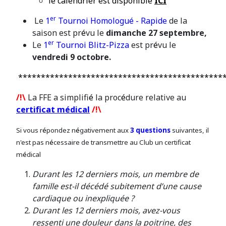
le calendrier est disponible
ICI
er
Le
1
Tournoi Homologu
é
- Rapide
de la
saison est pr
é
vu le
dimanche 27 septembre,
er
Le
1
Tournoi Blitz-Pizza
est pr
é
vu le
vendredi 9 octobre.
*********************************************
/!\
La FFE a simplifi
é
la proc
é
dure relative au
certificat médical
/!\
Si vous r
é
pondez n
é
gativement aux
3 questions
suivantes, il
n'est pas n
é
cessaire de transmettre au Club un certificat
m
é
dical
Durant les 12 derniers mois, un membre de
famille est-il décédé subitement d’une cause
cardiaque ou inexpliquée ?
Durant les 12 derniers mois, avez-vous
ressenti une douleur dans la poitrine, des