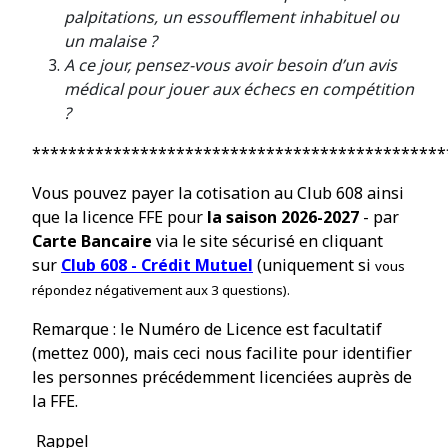
palpitations, un essoufflement inhabituel ou
un malaise ?
A ce jour, pensez-vous avoir besoin d’un avis
médical pour jouer aux échecs en compétition
?
**********************************************
Vous pouvez payer la cotisation au Club 608 ainsi
que la licence FFE pour
la saison 2026-2027
- par
Carte Bancaire
via le site s
é
curis
é
en cliquant
sur
Club 608 - Crédit Mutuel
(uniquement si
vous
r
é
pondez n
é
gativement aux
3 questions).
Remarque : le Num
é
ro de Licence est facultatif
(mettez 000), mais ceci nous facilite pour identifier
les personnes précédemment licenciées auprès de
la FFE.
Rappel