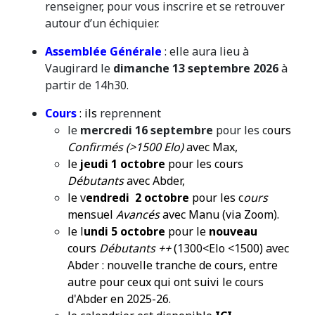
renseigner, pour vous inscrire et se retrouver
autour d’un échiquier.
Assemblée Générale
: elle aura lieu à
Vaugirard le
dimanche 13 septembre 2026
à
partir de 14h30.
C
ours
: ils
reprennent
le
mercredi 16 septembre
pour les c
ours
Confirmés (>1500 Elo)
avec Max,
le
jeudi 1 octobre
pour les cours
Débutants
avec Abder,
le v
endredi 2 octobre
pour les c
ours
mensuel
A
vancés
av
ec Manu (via Zoom).
le l
undi 5 octobre
pour le
nouveau
cours
Débutants ++
(1300<Elo <1500) avec
Abder : nouvelle tranche de cours, entre
autre pour ceux qui ont suivi le cours
d'Abder en 2025-26.