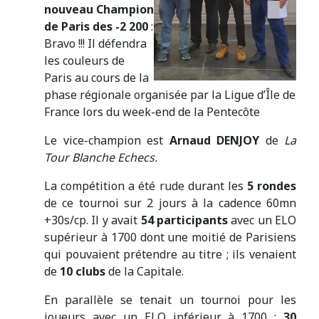
nouveau Champion
de Paris des -2 200
:
Bravo !!! Il défendra
les couleurs de
Paris au cours de la
phase régionale organisée par la Ligue d’Île de
France lors du week-end de la Pentecôte
Le vice-champion est
Arnaud DENJOY
de
La
Tour Blanche Echecs.
La compétition a été rude durant les
5 rondes
de ce tournoi sur 2 jours à la cadence 60mn
+30s/cp. Il y avait
54
participants
avec un ELO
supérieur à 1700 dont une moitié de Parisiens
qui pouvaient prétendre au titre ; ils venaient
de
10 clubs
de la Capitale.
En parallèle se tenait un tournoi pour les
joueurs avec un ELO inférieur à 1700 :
30