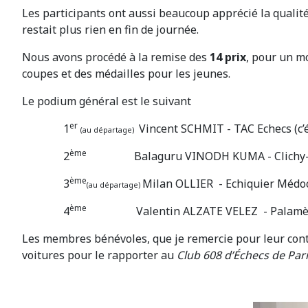
Les participants ont aussi beaucoup apprécié la qualit
restait plus rien en fin de journée.
Nous avons procédé à la remise des
14 prix
, pour un m
coupes et des médailles pour les jeunes.
Le podium général est le suivant
er
1
Vincent SCHMIT - TAC Echecs (c’ét
(au départage)
ème
2
Balaguru VINODH KUMA - Clichy
ème
3
Milan OLLIER - Echiquier Médoc
(au départage)
ème
4
Valentin ALZATE VELEZ - Palamède Ec
Les membres bénévoles, que je remercie pour leur contrib
voitures pour le rapporter au
Club 608 d’Échecs de Par