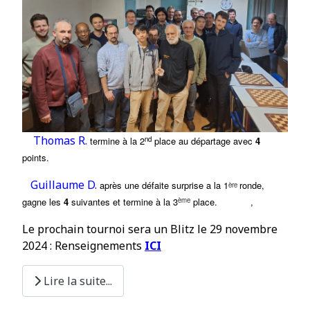
Thomas R.
nd
termine à la
2
place au départage avec
4
points.
Guillaume D.
après une d
é
faite surprise a
la 1
ronde,
ère
ème
gagne les
4
suivantes et termine à la 3
place
.
,
Le prochain tournoi sera un Blitz le 29 novembre
2024 : Renseignements
ICI
Lire la suite...