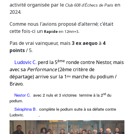
activité organisée par le
en
Club 608 d’Échecs de Paris
2024.
Comme nous l'avions proposé d'alterné; c'était
cette fois-ci un
.
Rapide
en 12mn+3
Pas de vrai vainqueur, mais
3 ex aequo
à
4
points
/ 5.
ème
Ludovic C.
perd la 5
ronde contre Nestor, mais
avec sa
Performance
(2ème critère de
départage)
arrive sur la
1
marche du podium /
ère
Bravo.
nd
Nestor C.
avec 2 nuls et 3 victoires
termine à la
2
du
podium.
Séraphina B.
complète le podium suite à sa défaite contre
Ludovic
.
,