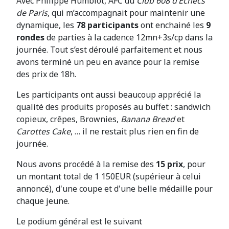
Avec Philippe Humblot, AFC du
Club 608 d’Échecs
de Paris
, qui m’accompagnait pour maintenir une
dynamique, les
78 participants
ont enchainé les
9
rondes
de parties à la cadence 12mn+3s/cp dans la
journée. Tout s’est déroulé parfaitement et nous
avons terminé un peu en avance pour la remise
des prix de 18h.
Les participants ont aussi beaucoup apprécié la
qualité des produits proposés au buffet : sandwich
copieux, crêpes, Brownies,
Banana Bread
et
Carottes Cake
, … il ne restait plus rien en fin de
journée.
Nous avons procédé à la remise des
15 prix
, pour
un montant total de 1 150EUR (supérieur à celui
annoncé), d'une coupe et d'une belle médaille pour
chaque jeune.
Le podium général est le suivant