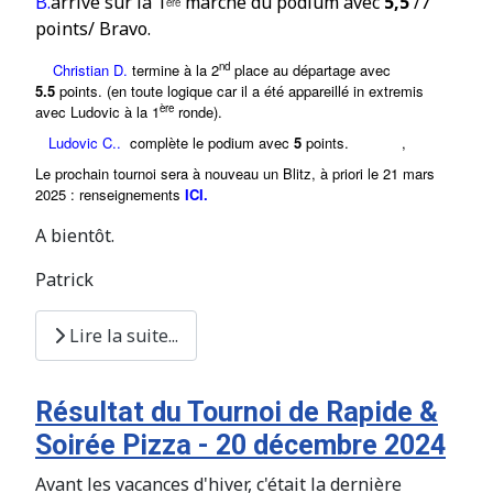
B.
arrive sur la
1
marche du podium avec
5,5
/7
ère
points/ Bravo.
nd
Christian D.
termine à la
2
place au départage avec
5.5
points. (en toute logique car il a été appareillé in extremis
ère
avec Ludovic à la 1
ronde).
Ludovic C..
complète le podium avec
5
points
.
,
Le prochain tournoi sera à nouveau un Blitz, à priori le 21 mars
2025 : renseignements
ICI
.
A bientôt.
Patrick
Lire la suite...
Résultat du Tournoi de Rapide &
Soirée Pizza - 20 décembre 2024
Avant les vacances d'hiver, c'était la dernière