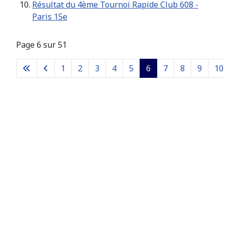
Résultat du 4ème Tournoi Rapide Club 608 -
Paris 15e
Page 6 sur 51
1
2
3
4
5
6
7
8
9
10