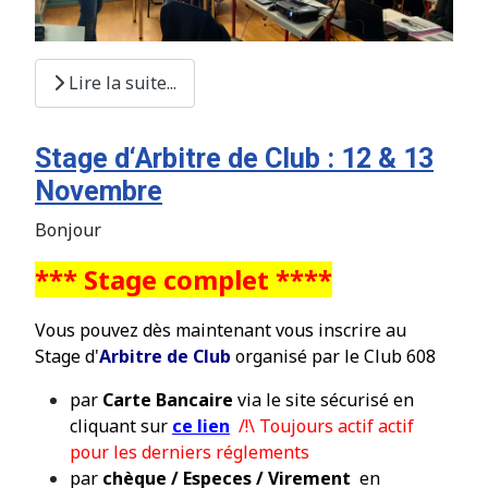
Lire la suite...
Stage d‘Arbitre de Club : 12 & 13
Novembre
Bonjour
*** Stage complet
****
Vous pouvez dès maintenant vous inscrire au
Stage d'
Arbitre de Club
organis
é
par le Club 608
par
Carte Bancaire
via le site s
é
curis
é
en
cliquant sur
ce lien
/!\ Toujours actif actif
pour les derniers réglements
par
chèque / Especes / Virement
en