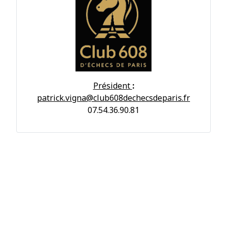
Président
:
patrick.vigna@club608dechecsdeparis.fr
07.54.36.90.81