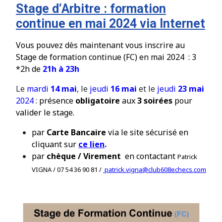
Stage d‘Arbitre : formation
continue en mai 2024 via Internet
Vous pouvez dès maintenant vous inscrire au
Stage de formation continue (FC) en mai 2024 : 3
*2h de
21h à 23h
Le
mardi
14 mai
, le
jeudi
16 mai
et le
jeudi
23 mai
2024
:
présence
obligatoire
aux
3 soirées
pour
valider le stage.
par
Carte Bancaire
via le site s
é
curis
é
en
cliquant sur
ce lien
.
par
chèque / Virement
en contactant
Patrick
VIGNA /
07 54 36 90 81 /
patrick.vigna@club608echecs.com