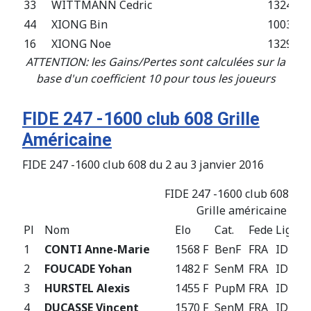
33
WITTMANN Cedric
1324 F
44
XIONG Bin
1003 F
16
XIONG Noe
1329 F
ATTENTION: les Gains/Pertes sont calculées sur la
base d'un coefficient 10 pour tous les joueurs
FIDE 247 -1600 club 608 Grille
Américaine
FIDE 247 -1600 club 608 du 2 au 3 janvier 2016
FIDE 247 -1600 club 608 du 
Grille américaine apr
Pl
Nom
Elo
Cat.
Fede
Ligue
1
CONTI Anne-Marie
1568 F
BenF
FRA
IDF
2
FOUCADE Yohan
1482 F
SenM
FRA
IDF
3
HURSTEL Alexis
1455 F
PupM
FRA
IDF
4
DUCASSE Vincent
1570 F
SenM
FRA
IDF