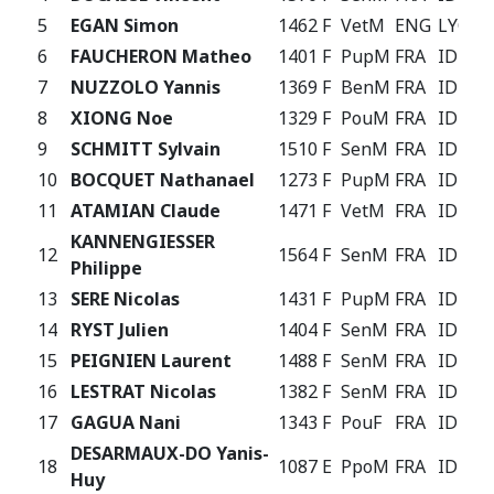
5
EGAN Simon
1462 F
VetM
ENG
LYO
6
FAUCHERON Matheo
1401 F
PupM
FRA
IDF
7
NUZZOLO Yannis
1369 F
BenM
FRA
IDF
8
XIONG Noe
1329 F
PouM
FRA
IDF
9
SCHMITT Sylvain
1510 F
SenM
FRA
IDF
10
BOCQUET Nathanael
1273 F
PupM
FRA
IDF
11
ATAMIAN Claude
1471 F
VetM
FRA
IDF
KANNENGIESSER
12
1564 F
SenM
FRA
IDF
Philippe
13
SERE Nicolas
1431 F
PupM
FRA
IDF
14
RYST Julien
1404 F
SenM
FRA
IDF
15
PEIGNIEN Laurent
1488 F
SenM
FRA
IDF
16
LESTRAT Nicolas
1382 F
SenM
FRA
IDF
17
GAGUA Nani
1343 F
PouF
FRA
IDF
DESARMAUX-DO Yanis-
18
1087 E
PpoM
FRA
IDF
Huy