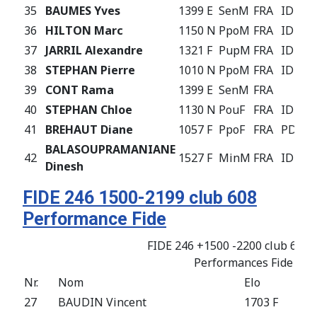
35
BAUMES Yves
1399 E
SenM
FRA
IDF
36
HILTON Marc
1150 N
PpoM
FRA
IDF
37
JARRIL Alexandre
1321 F
PupM
FRA
IDF
38
STEPHAN Pierre
1010 N
PpoM
FRA
IDF
39
CONT Rama
1399 E
SenM
FRA
40
STEPHAN Chloe
1130 N
PouF
FRA
IDF
41
BREHAUT Diane
1057 F
PpoF
FRA
PDL
BALASOUPRAMANIANE
42
1527 F
MinM
FRA
IDF
Dinesh
FIDE 246 1500-2199 club 608
Performance Fide
FIDE 246 +1500 -2200 club 608 d
Performances Fide aprè
Nr.
Nom
Elo
Fed
27
BAUDIN Vincent
1703 F
FRA