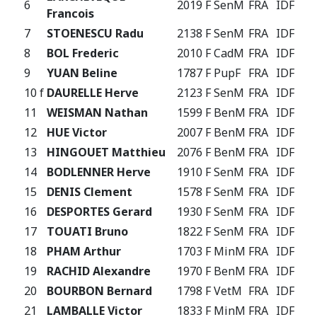
6
2019 F
SenM
FRA
IDF
+
Francois
7
STOENESCU Radu
2138 F
SenM
FRA
IDF
=
8
BOL Frederic
2010 F
CadM
FRA
IDF
+
9
YUAN Beline
1787 F
PupF
FRA
IDF
=
10
f
DAURELLE Herve
2123 F
SenM
FRA
IDF
+
11
WEISMAN Nathan
1599 F
BenM
FRA
IDF
+
12
HUE Victor
2007 F
BenM
FRA
IDF
+
13
HINGOUET Matthieu
2076 F
BenM
FRA
IDF
+
14
BODLENNER Herve
1910 F
SenM
FRA
IDF
-
15
DENIS Clement
1578 F
SenM
FRA
IDF
+
16
DESPORTES Gerard
1930 F
SenM
FRA
IDF
+
17
TOUATI Bruno
1822 F
SenM
FRA
IDF
18
PHAM Arthur
1703 F
MinM
FRA
IDF
-
19
RACHID Alexandre
1970 F
BenM
FRA
IDF
-
20
BOURBON Bernard
1798 F
VetM
FRA
IDF
-
21
LAMBALLE Victor
1833 F
MinM
FRA
IDF
-