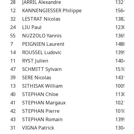
28
JARRIL Alexandre
1321 F
12
KANNENGIESSER Philippe
1564 F
32
LESTRAT Nicolas
1382 F
24
LIU Paul
1230 F
55
NUZZOLO Yannis
1369 F
7
PEIGNIEN Laurent
1488 F
14
ROUSSEL Ludovic
1399 E
11
RYST Julien
1404 F
47
SCHMITT Sylvain
1510 F
39
SERE Nicolas
1431 F
13
SITHISAK William
1009 E
40
STEPHAN Chloe
1130 N
41
STEPHAN Margaux
1021 F
42
STEPHAN Pierre
1010 N
43
STEPHAN Romain
1399 E
31
VIGNA Patrick
1304 F