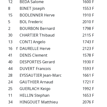
12
BEDA Salome
1600 F
FRA
8
BINET Joseph
1553 F
FRA
15
BODLENNER Herve
1910 F
FRA
5
BOL Frederic
2010 F
FRA
2
BOURBON Bernard
1798 F
FRA
30
CHARTIER Thibaud
2115 F
FRA
13
CONTI Angelo
1743 F
FRA
16
f
DAURELLE Herve
2123 F
FRA
41
DENIS Clement
1578 F
FRA
40
DESPORTES Gerard
1930 F
FRA
44
DUVERT Francois
1593 F
FRA
28
EYSSAUTIER Jean-Marc
1661 F
FRA
24
GAUTHIER Arnaud
1721 F
FRA
25
GUERLACH Keigo
1992 F
FRA
11
HELLIN Stephan
1653 F
FRA
34
HINGOUET Matthieu
2076 F
FRA