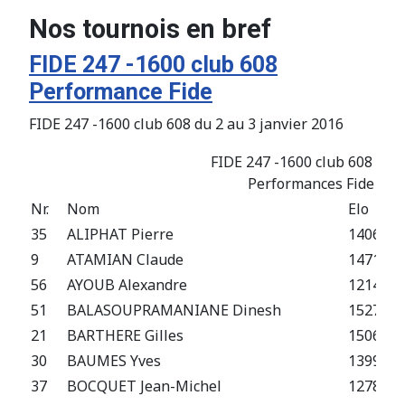
Nos tournois en bref
FIDE 247 -1600 club 608
Performance Fide
FIDE 247 -1600 club 608 du 2 au 3 janvier 2016
FIDE 247 -1600 club 608 du 2
Performances Fide aprè
Nr.
Nom
Elo
35
ALIPHAT Pierre
1406 F
9
ATAMIAN Claude
1471 F
56
AYOUB Alexandre
1214 F
51
BALASOUPRAMANIANE Dinesh
1527 F
21
BARTHERE Gilles
1506 F
30
BAUMES Yves
1399 E
37
BOCQUET Jean-Michel
1278 F