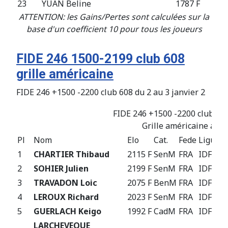
23
YUAN Beline
1787 F
FRA
ATTENTION: les Gains/Pertes sont calculées sur la
base d'un coefficient 10 pour tous les joueurs
FIDE 246 1500-2199 club 608
grille américaine
FIDE 246 +1500 -2200 club 608 du 2 au 3 janvier 2
FIDE 246 +1500 -2200 club 608
Grille américaine aprè
Pl
Nom
Elo
Cat.
Fede
Ligue
R
1
CHARTIER Thibaud
2115 F
SenM
FRA
IDF
+
2
SOHIER Julien
2199 F
SenM
FRA
IDF
+
3
TRAVADON Loic
2075 F
BenM
FRA
IDF
+
4
LEROUX Richard
2023 F
SenM
FRA
IDF
+
5
GUERLACH Keigo
1992 F
CadM
FRA
IDF
+
LARCHEVEQUE