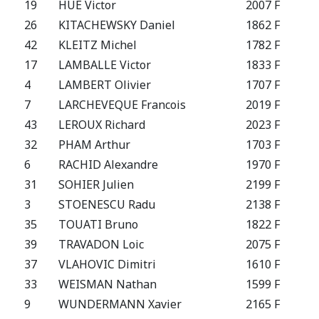
19
HUE Victor
2007 F
FRA
26
KITACHEWSKY Daniel
1862 F
FRA
42
KLEITZ Michel
1782 F
FRA
17
LAMBALLE Victor
1833 F
FRA
4
LAMBERT Olivier
1707 F
FRA
7
LARCHEVEQUE Francois
2019 F
FRA
43
LEROUX Richard
2023 F
FRA
32
PHAM Arthur
1703 F
FRA
6
RACHID Alexandre
1970 F
FRA
31
SOHIER Julien
2199 F
FRA
3
STOENESCU Radu
2138 F
FRA
35
TOUATI Bruno
1822 F
FRA
39
TRAVADON Loic
2075 F
FRA
37
VLAHOVIC Dimitri
1610 F
FRA
33
WEISMAN Nathan
1599 F
FRA
9
WUNDERMANN Xavier
2165 F
FRA