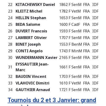
22
KITACHEWSKY Daniel
1862 F
SenM
FRA
IDF
+
23
KLEITZ Michel
1782 F
VetM
FRA
IDF
24
HELLIN Stephan
1653 F
SenM
FRA
IDF
-
25
BEDA Salome
1600 F
CadF
FRA
IDF
-
26
DUVERT Francois
1593 F
SenM
FRA
IDF
-
27
LAMBERT Olivier
1707 F
SenM
FRA
IDF
-
28
BINET Joseph
1553 F
BenM
FRA
IDF
-
29
CONTI Angelo
1743 F
MinM
FRA
IDF
-
30
WUNDERMANN Xavier
2165 F
SenM
FRA
IDF
+
EYSSAUTIER Jean-
31
1661 F
SenM
FRA
IDF
-
Marc
32
BAUDIN Vincent
1703 F
SenM
FRA
IDF
-
33
VLAHOVIC Dimitri
1610 F
VetM
FRA
IDF
-
34
GAUTHIER Arnaud
1721 F
SenM
FRA
IDF
-
Tournois du 2 et 3 Janvier: grand