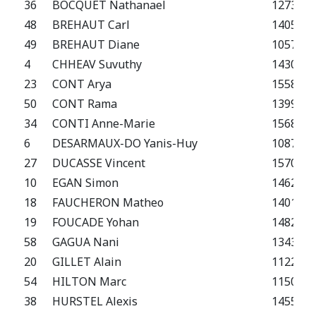
36
BOCQUET Nathanael
1273 F
48
BREHAUT Carl
1405 F
49
BREHAUT Diane
1057 F
4
CHHEAV Suvuthy
1430 F
23
CONT Arya
1558 F
50
CONT Rama
1399 E
34
CONTI Anne-Marie
1568 F
6
DESARMAUX-DO Yanis-Huy
1087 E
27
DUCASSE Vincent
1570 F
10
EGAN Simon
1462 F
18
FAUCHERON Matheo
1401 F
19
FOUCADE Yohan
1482 F
58
GAGUA Nani
1343 F
20
GILLET Alain
1122 F
54
HILTON Marc
1150 N
38
HURSTEL Alexis
1455 F