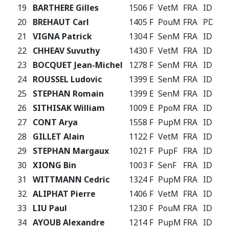
19
BARTHERE Gilles
1506 F
VetM
FRA
IDF
20
BREHAUT Carl
1405 F
PouM
FRA
PDL
21
VIGNA Patrick
1304 F
SenM
FRA
IDF
22
CHHEAV Suvuthy
1430 F
VetM
FRA
IDF
23
BOCQUET Jean-Michel
1278 F
SenM
FRA
IDF
24
ROUSSEL Ludovic
1399 E
SenM
FRA
IDF
25
STEPHAN Romain
1399 E
SenM
FRA
IDF
26
SITHISAK William
1009 E
PpoM
FRA
IDF
27
CONT Arya
1558 F
PupM
FRA
IDF
28
GILLET Alain
1122 F
VetM
FRA
IDF
29
STEPHAN Margaux
1021 F
PupF
FRA
IDF
30
XIONG Bin
1003 F
SenF
FRA
IDF
31
WITTMANN Cedric
1324 F
PupM
FRA
IDF
32
ALIPHAT Pierre
1406 F
VetM
FRA
IDF
33
LIU Paul
1230 F
PouM
FRA
IDF
34
AYOUB Alexandre
1214 F
PupM
FRA
IDF