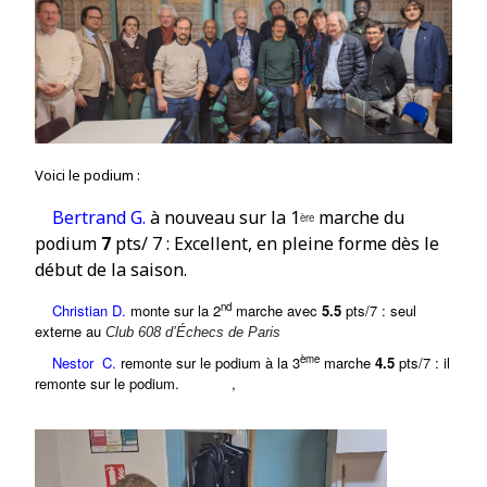
Voici le podium :
Bertrand G.
à nouveau s
ur la
1
marche du
ère
podium
7
pts/ 7 : Excellent, en pleine forme dès le
début de la saison.
nd
Christian D.
monte sur la 2
marche avec
5.5
pts/7 : seul
externe au
Club 608 d’Échecs de Paris
ème
Nestor C.
remonte sur le podium à l
a 3
marche
4.5
pts/7 : il
remonte sur le podium.
,