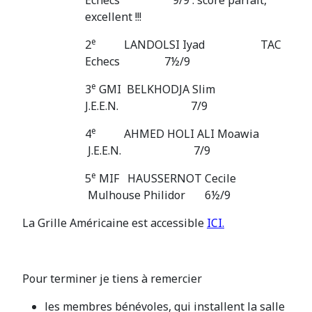
excellent !!!
e
2
LANDOLSI Iyad TAC
Echecs 7½/9
e
3
GMI BELKHODJA Slim
J.E.E.N. 7/9
e
4
AHMED HOLI ALI Moawia
J.E.E.N. 7/9
e
5
MIF HAUSSERNOT Cecile
Mulhouse Philidor 6½/9
La Grille Américaine est accessible
ICI.
Pour terminer je tiens à remercier
les membres bénévoles, qui installent la salle