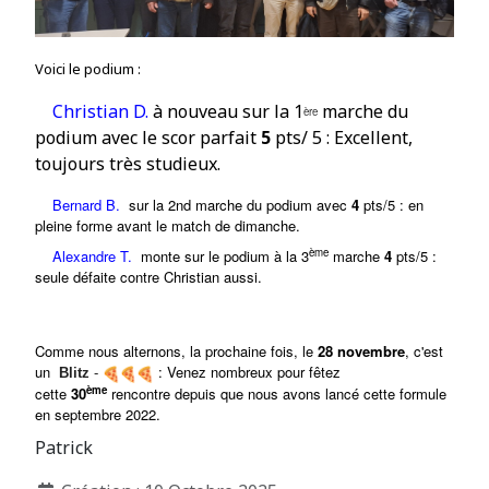
Voici le podium :
Christian D
.
à nouveau s
ur la
1
marche du
ère
podium avec le scor parfait
5
pts/ 5 : Excellent,
toujours très studieux.
Bernard B.
sur la 2nd marche du podium avec
4
pts/5 :
en
pleine forme avant le match de dimanche
.
ème
Alexandre T.
monte sur le podium à l
a 3
marche
4
pts/5 :
seule défaite contre Christian aussi.
Comme nous alternons, la prochaine fois, le
28 novembre
, c'est
un
:
Venez nombreux pour fêtez
Blitz
-
ème
c
ette
30
rencontre depuis que nous avons lancé cette formule
en septembre 2022.
Patrick