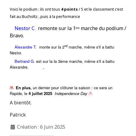
Voici le podium : ils ont tous
4 points
/ 5 et le classement c'est
fait au Bucholtz , puis à la performance
N
estor C.
remonte
sur la
1
marche du podium /
ère
Bravo.
nd
Alexandre T.
monte sur la 2
marche, même s'il a battu
Nestor
.
Bertrand G.
est sur la
la 3ème marche, même s'il a battu
Alexandre.
,
/!\
En plus,
un dernier pour clôturer la saison : ce sera un
Rapide, le
4 juillet 2025
Independence Day
/!\
A bientôt.
Patrick
Création : 6 Juin 2025