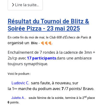
Lire la suite...
Résultat du Tournoi de Blitz &
Soirée Pizza - 23 mai 2025
a
En cette fin du moi de mai; le
Club
608
d’Échecs de Paris
organisé un
.
Blitz
-
Enchaînement de 7 rondes à la cadence de 3mn +
2s/cp avec
17 participants
.
dans une ambiance
toujours symapthique
.
Voici le podium :
Ludovic C.
sans faute
, à nouveau, sur
la
1
marche du podium avec
7
/7 points/ Bravo.
ère
nd
Julette A..
seule fémine de la soirée,
termi
ne à la
2
place
6
points.