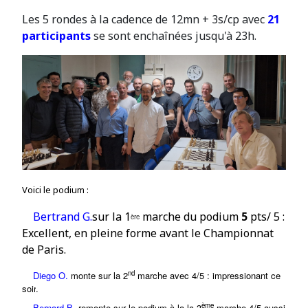
Les 5 rondes à la cadence de 12mn + 3s/cp avec
21
participants
se sont enchaînées jusqu'à 23h.
Voici le podium :
Bertrand G.
sur la
1
marche du podium
5
pts/ 5 :
ère
Excellent, en pleine forme avant le Championnat
de Paris.
nd
Diego O.
monte sur la 2
marche avec 4/5 : impressionant ce
soir
.
ème
Bernard B.
remonte sur le podium à la
la 3
marche 4/5 aussi