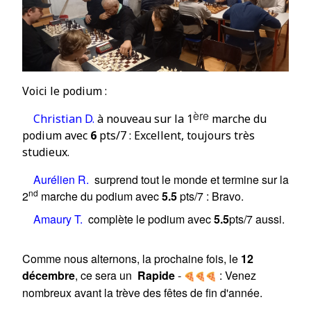
Voici le podium :
ère
Christian D
.
à nouveau s
ur la 1
marche du
podium avec
6
pts/7 : Excellent, toujours très
studieux.
Aurélien R.
surprend tout le monde et termine sur la
nd
2
marche du podium avec
5.5
pts/7 :
Bravo
.
Amaury T.
complète le podium avec
5.5
pts/7 aussi.
Comme nous alternons, la prochaine fois, le
12
décembre
, ce sera un
Rapide
:
Venez
-
nombreux avant la trève des fêtes de fin d'année.