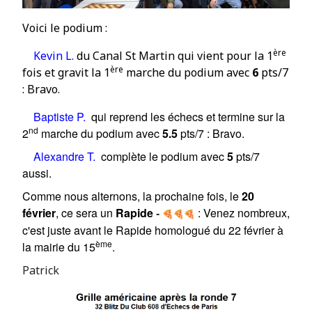
Voici le podium :
ère
Kevin L.
du Canal St Martin qui vient pour la 1
ère
fois et gravit la
1
marche du podium avec
6
pts/7
: Bravo.
Baptiste P.
qui reprend les échecs et termine sur la
nd
2
marche du podium avec
5.5
pts/7 :
Bravo
.
Alexandre T.
complète le podium avec
5
pts/7
aussi.
Comme nous alternons, la prochaine fois, le
20
février
, ce sera un
Rapide
:
Venez nombreux,
-
c'est juste avant le Rapide homologué du 22 février à
ème
la mairie du 15
.
Patrick