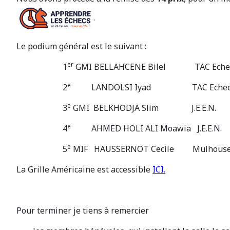
.
Le podium général est le suivant :
er
1
GMI BELLAHCENE Bilel TAC Echecs 
e
2
LANDOLSI Iyad TAC Ech
e
3
GMI BELKHODJA Slim J.E.
e
4
AHMED HOLI ALI Moawia J.
e
5
MIF HAUSSERNOT Cecile Mulhouse
La Grille Américaine est accessible
ICI.
Pour terminer je tiens à remercier