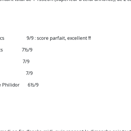
9/9 : score parfait, excellent !!!
ecs 7½/9
E.N. 7/9
E.E.N. 7/9
 Philidor 6½/9