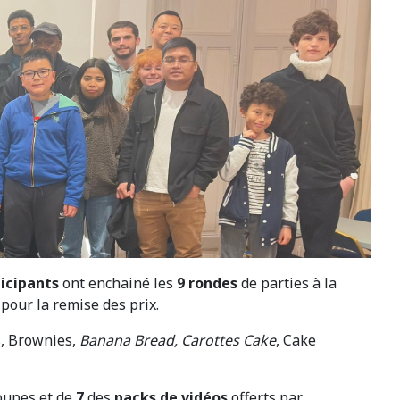
ticipants
ont enchainé les
9 rondes
de parties à la
pour la remise des prix.
s, Brownies,
Banana Bread,
Carottes Cake
, Cake
coupes et de
7
des
packs de vidéos
offerts par