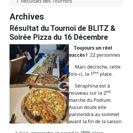
Résultats des Tournois
Archives
Résultat du Tournoi de BLITZ &
Soirée Pizza du 16 Décembre
Toujours un réel
succès !
22 personnes
Marc décroche, cette
ère
fois-ci, la 1
place.
Séraphina est à
nd
nouveau sur la 2
marche du Podium.
Aucun doute elle
parviendra au sommet
avant la fin de la saison.
ème