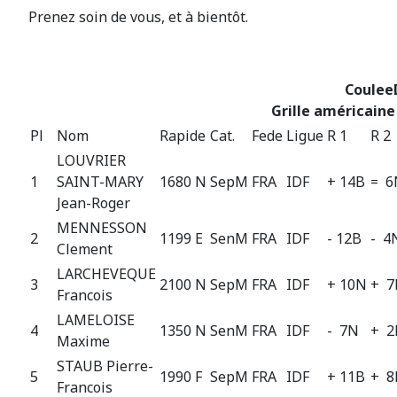
Prenez soin de vous, et à bientôt.
Coulee
Grille américaine
Pl
Nom
Rapide
Cat.
Fede
Ligue
R 1
R 2
LOUVRIER
1
SAINT-MARY
1680 N
SepM
FRA
IDF
+ 14B
= 6
Jean-Roger
MENNESSON
2
1199 E
SenM
FRA
IDF
- 12B
- 4
Clement
LARCHEVEQUE
3
2100 N
SepM
FRA
IDF
+ 10N
+ 7
Francois
LAMELOISE
4
1350 N
SenM
FRA
IDF
- 7N
+ 2
Maxime
STAUB Pierre-
5
1990 F
SepM
FRA
IDF
+ 11B
+ 8
Francois