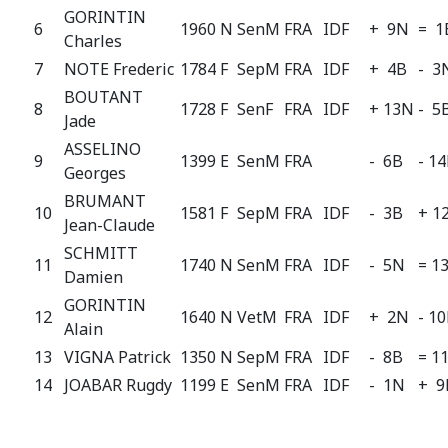
GORINTIN
6
1960 N
SenM
FRA
IDF
+ 9N
= 1
Charles
7
NOTE Frederic
1784 F
SepM
FRA
IDF
+ 4B
- 3
BOUTANT
8
1728 F
SenF
FRA
IDF
+ 13N
- 5
Jade
ASSELINO
9
1399 E
SenM
FRA
- 6B
- 1
Georges
BRUMANT
10
1581 F
SepM
FRA
IDF
- 3B
+ 1
Jean-Claude
SCHMITT
11
1740 N
SenM
FRA
IDF
- 5N
= 1
Damien
GORINTIN
12
1640 N
VetM
FRA
IDF
+ 2N
- 1
Alain
13
VIGNA Patrick
1350 N
SepM
FRA
IDF
- 8B
= 1
14
JOABAR Rugdy
1199 E
SenM
FRA
IDF
- 1N
+ 9