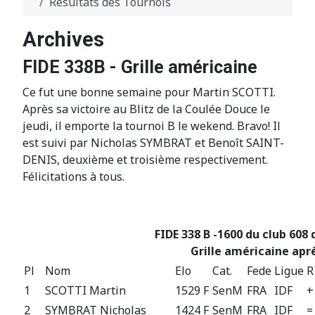
Résultats des Tournois
Archives
FIDE 338B - Grille américaine
Ce fut une bonne semaine pour Martin SCOTTI.
Après sa victoire au Blitz de la Coulée Douce le
jeudi, il emporte la tournoi B le wekend. Bravo! Il
est suivi par Nicholas SYMBRAT et Benoît SAINT-
DENIS, deuxième et troisième respectivement.
Félicitations à tous.
FIDE 338 B -1600 du club 608 
Grille américaine aprè
Pl
Nom
Elo
Cat.
Fede
Ligue
R
1
SCOTTI Martin
1529 F
SenM
FRA
IDF
+
2
SYMBRAT Nicholas
1424 F
SenM
FRA
IDF
=