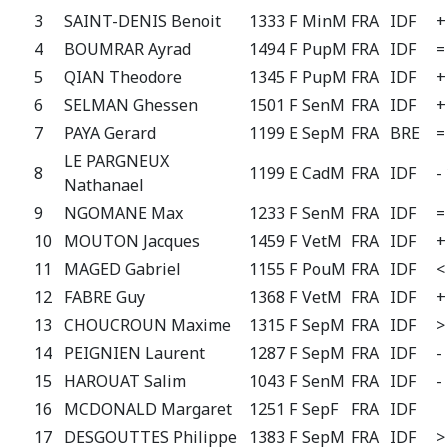
3
SAINT-DENIS Benoit
1333 F
MinM
FRA
IDF
+
4
BOUMRAR Ayrad
1494 F
PupM
FRA
IDF
=
5
QIAN Theodore
1345 F
PupM
FRA
IDF
+
6
SELMAN Ghessen
1501 F
SenM
FRA
IDF
+
7
PAYA Gerard
1199 E
SepM
FRA
BRE
=
LE PARGNEUX
8
1199 E
CadM
FRA
IDF
-
Nathanael
9
NGOMANE Max
1233 F
SenM
FRA
IDF
=
10
MOUTON Jacques
1459 F
VetM
FRA
IDF
+
11
MAGED Gabriel
1155 F
PouM
FRA
IDF
<
12
FABRE Guy
1368 F
VetM
FRA
IDF
+
13
CHOUCROUN Maxime
1315 F
SepM
FRA
IDF
>
14
PEIGNIEN Laurent
1287 F
SepM
FRA
IDF
-
15
HAROUAT Salim
1043 F
SenM
FRA
IDF
-
16
MCDONALD Margaret
1251 F
SepF
FRA
IDF
17
DESGOUTTES Philippe
1383 F
SepM
FRA
IDF
>