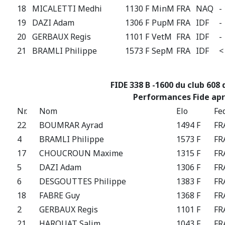
18
MICALETTI Medhi
1130 F
MinM
FRA
NAQ
-
19
DAZI Adam
1306 F
PupM
FRA
IDF
-
20
GERBAUX Regis
1101 F
VetM
FRA
IDF
-
21
BRAMLI Philippe
1573 F
SepM
FRA
IDF
<
FIDE 338 B -1600 du club 608 
Performances Fide apr
Nr.
Nom
Elo
Fe
22
BOUMRAR Ayrad
1494 F
FR
4
BRAMLI Philippe
1573 F
FR
17
CHOUCROUN Maxime
1315 F
FR
5
DAZI Adam
1306 F
FR
6
DESGOUTTES Philippe
1383 F
FR
18
FABRE Guy
1368 F
FR
2
GERBAUX Regis
1101 F
FR
21
HAROUAT Salim
1043 F
FR