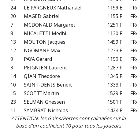
24
LE PARGNEUX Nathanael
1199 E
FR
20
MAGED Gabriel
1155 F
FR
7
MCDONALD Margaret
1251 F
FR
8
MICALETTI Medhi
1130 F
FR
13
MOUTON Jacques
1459 F
FR
12
NGOMANE Max
1233 F
FR
9
PAYA Gerard
1199 E
FR
3
PEIGNIEN Laurent
1287 F
FR
14
QIAN Theodore
1345 F
FR
10
SAINT-DENIS Benoit
1333 F
FR
15
SCOTTI Martin
1529 F
FR
23
SELMAN Ghessen
1501 F
FR
11
SYMBRAT Nicholas
1424 F
FR
ATTENTION: les Gains/Pertes sont calculées sur la
base d'un coefficient 10 pour tous les joueurs