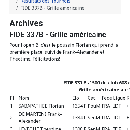
Résultats des Tournois
FIDE 337B - Grille américaine
Archives
FIDE 337B - Grille américaine
Pour l'open B, c'est le poussin Florian qui prend la
première place, suivi de Frank-Alexander et
Theotime. Félicitations!
FIDE 337 B -1500 du club 608 
Grille américaine aprè
Pl
Nom
Elo
Cat.
Fede
Ligue
R
1
SABAPATHEE Florian
1354 F
PouM
FRA
IDF
+
DE MARTINI Frank-
2
1384 F
SenM
FRA
IDF
+
Alexander
3
LEVEQUE Theotime
1308 F
SenM
FRA
IDF
+