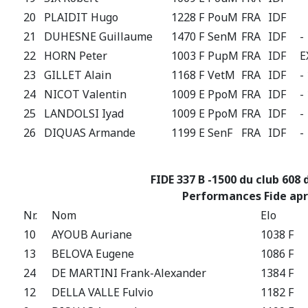
20
PLAIDIT Hugo
1228 F
PouM
FRA
IDF
21
DUHESNE Guillaume
1470 F
SenM
FRA
IDF
-
22
HORN Peter
1003 F
PupM
FRA
IDF
E
23
GILLET Alain
1168 F
VetM
FRA
IDF
-
24
NICOT Valentin
1009 E
PpoM
FRA
IDF
-
25
LANDOLSI Iyad
1009 E
PpoM
FRA
IDF
-
26
DIQUAS Armande
1199 E
SenF
FRA
IDF
-
FIDE 337 B -1500 du club 608 
Performances Fide apr
Nr.
Nom
Elo
10
AYOUB Auriane
1038 F
13
BELOVA Eugene
1086 F
24
DE MARTINI Frank-Alexander
1384 F
12
DELLA VALLE Fulvio
1182 F