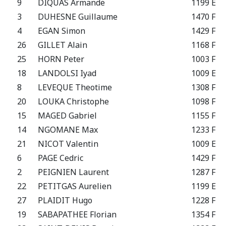
9
DIQUAS Armande
1199 E
3
DUHESNE Guillaume
1470 F
4
EGAN Simon
1429 F
26
GILLET Alain
1168 F
25
HORN Peter
1003 F
18
LANDOLSI Iyad
1009 E
8
LEVEQUE Theotime
1308 F
20
LOUKA Christophe
1098 F
15
MAGED Gabriel
1155 F
14
NGOMANE Max
1233 F
21
NICOT Valentin
1009 E
6
PAGE Cedric
1429 F
2
PEIGNIEN Laurent
1287 F
22
PETITGAS Aurelien
1199 E
27
PLAIDIT Hugo
1228 F
19
SABAPATHEE Florian
1354 F