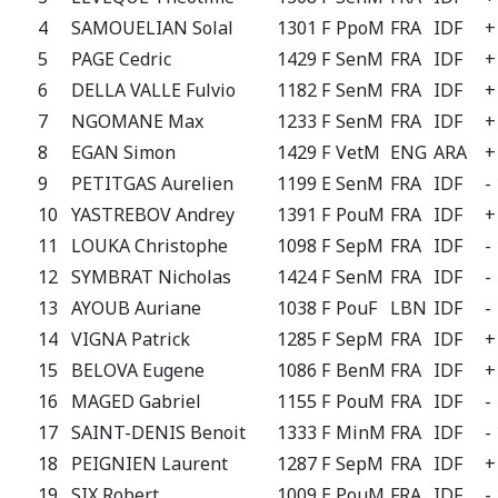
4
SAMOUELIAN Solal
1301 F
PpoM
FRA
IDF
+
5
PAGE Cedric
1429 F
SenM
FRA
IDF
+
6
DELLA VALLE Fulvio
1182 F
SenM
FRA
IDF
+
7
NGOMANE Max
1233 F
SenM
FRA
IDF
+
8
EGAN Simon
1429 F
VetM
ENG
ARA
+
9
PETITGAS Aurelien
1199 E
SenM
FRA
IDF
-
10
YASTREBOV Andrey
1391 F
PouM
FRA
IDF
+
11
LOUKA Christophe
1098 F
SepM
FRA
IDF
-
12
SYMBRAT Nicholas
1424 F
SenM
FRA
IDF
-
13
AYOUB Auriane
1038 F
PouF
LBN
IDF
-
14
VIGNA Patrick
1285 F
SepM
FRA
IDF
+
15
BELOVA Eugene
1086 F
BenM
FRA
IDF
+
16
MAGED Gabriel
1155 F
PouM
FRA
IDF
-
17
SAINT-DENIS Benoit
1333 F
MinM
FRA
IDF
-
18
PEIGNIEN Laurent
1287 F
SepM
FRA
IDF
+
19
SIX Robert
1009 E
PouM
FRA
IDF
-