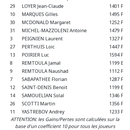
29
LOYER Jean-Claude
1401 F
10
MARQUES Gilles
1495 F
30
MCDONALD Margaret
1252 F
31
MICHEL-MAZZOLENI Antoine
1479 F
3
PEIGNIEN Laurent
1327 F
27
PERTHUIS Loic
1447 F
13
POIRIER Luc
1594 F
8
REMTOULA Jamal
1199 E
9
REMTOULA Naushad
1112 F
7
SABAPATHEE Florian
1287 F
12
SAINT-DENIS Benoit
1199 E
14
SAMOUELIAN Solal
1346 F
26
SCOTTI Martin
1356 F
11
YASTREBOV Andrey
1233 F
ATTENTION: les Gains/Pertes sont calculées sur la
base d'un coefficient 10 pour tous les joueurs