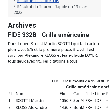
Résultats des Tournois
Résultat du Tournoi Rapide du 13 mars
2022
Archives
FIDE 332B - Grille américaine
Dans l'open B, c'est Martin SCOTTI qui fait carton
plein avec 5/5 et la première place, Bravo! Il est
suivi par Alexandre KLOSS et Jean-Claude LOYER,
tous deux avec 4/5. Félicitations à tous.
FIDE 332 B moins de 1550 du c
Grille américaine aprè
Pl
Nom
Elo
Cat.
Fede
Ligue
R
1
SCOTTI Martin
1356 F
SenM
FRA
IDF
+
2
KLOSS Alexandre
1436 F
BenM
FRA
IDF
+