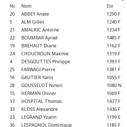
Nr.
Nom
Elo
20
ABBEY Anate
1290 F
5
ALM Gilles
1240 F
21
AMALRIC Antoine
1334 F
22
BOUMRAR Ayrad
1485 F
19
BREHAUT Diane
1162 F
24
CHOUCROUN Maxime
1319 F
4
DESGOUTTES Philippe
1393 F
25
FARWAGI Pierre
1381 F
16
GAUTIER Yanis
1055 F
28
GOUSSELOT Ninon
1080 N
15
HERMAN Olivier
1069 F
17
HOSPITAL Thomas
1437 F
33
KLOSS Alexandre
1436 F
23
LEGRAND Yoann
1199 E
36
LESPAGNOL Dominique
1185 F