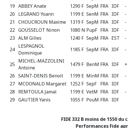
19
ABBEY Anate
1290 F
SepM
FRA
IDF
-
20
LEGRAND Yoann
1199 E
SenM
FRA
IDF
-
21
CHOUCROUN Maxime
1319 F
SepM
FRA
IDF
-
22
GOUSSELOT Ninon
1080 N
PupF
FRA
IDF
-
23
ALM Gilles
1240 F
SepM
FRA
EST
-
LESPAGNOL
24
1185 F
SepM
FRA
IDF
-
Dominique
MICHEL-MAZZOLENI
25
1479 F
BenM
FRA
IDF
+
Antoine
26
SAINT-DENIS Benoit
1199 E
MinM
FRA
IDF
-
27
MCDONALD Margaret
1252 F
SepF
FRA
IDF
28
REMTOULA Jamal
1199 E
VetM
FRA
IDF
-
29
GAUTIER Yanis
1055 F
PouM
FRA
IDF
FIDE 332 B moins de 1550 du c
Performances Fide apr