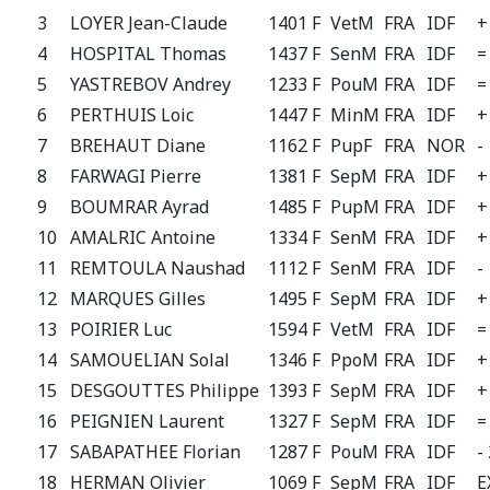
3
LOYER Jean-Claude
1401 F
VetM
FRA
IDF
+
4
HOSPITAL Thomas
1437 F
SenM
FRA
IDF
=
5
YASTREBOV Andrey
1233 F
PouM
FRA
IDF
=
6
PERTHUIS Loic
1447 F
MinM
FRA
IDF
+
7
BREHAUT Diane
1162 F
PupF
FRA
NOR
-
8
FARWAGI Pierre
1381 F
SepM
FRA
IDF
+
9
BOUMRAR Ayrad
1485 F
PupM
FRA
IDF
+
10
AMALRIC Antoine
1334 F
SenM
FRA
IDF
+
11
REMTOULA Naushad
1112 F
SenM
FRA
IDF
-
12
MARQUES Gilles
1495 F
SepM
FRA
IDF
+
13
POIRIER Luc
1594 F
VetM
FRA
IDF
=
14
SAMOUELIAN Solal
1346 F
PpoM
FRA
IDF
+
15
DESGOUTTES Philippe
1393 F
SepM
FRA
IDF
+
16
PEIGNIEN Laurent
1327 F
SepM
FRA
IDF
=
17
SABAPATHEE Florian
1287 F
PouM
FRA
IDF
-
18
HERMAN Olivier
1069 F
SepM
FRA
IDF
E