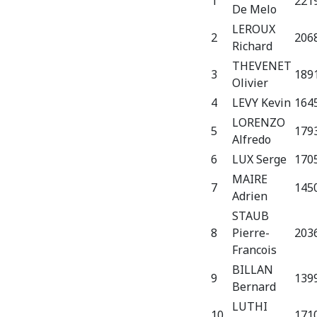
1
2219
De Melo
LEROUX
2
2068
Richard
THEVENET
3
1891
Olivier
4
LEVY Kevin
1645
LORENZO
5
1793
Alfredo
6
LUX Serge
1705
MAIRE
7
145
Adrien
STAUB
8
Pierre-
2036
Francois
BILLAN
9
139
Bernard
LUTHI
10
171