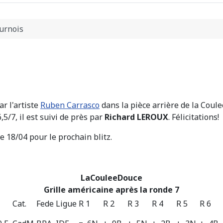
urnois
ar l'artiste
Ruben Carrasco
dans la pièce arrière de la Coule
5/7, il est suivi de près par
Richard LEROUX
. Félicitations!
e 18/04 pour le prochain blitz.
LaCouleeDouce
Grille américaine après la ronde 7
Cat.
Fede
Ligue
R 1
R 2
R 3
R 4
R 5
R 6