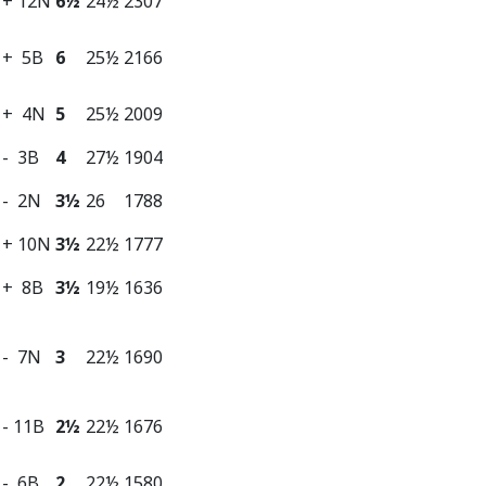
+ 12N
6½
24½
2307
+ 5B
6
25½
2166
+ 4N
5
25½
2009
- 3B
4
27½
1904
- 2N
3½
26
1788
+ 10N
3½
22½
1777
+ 8B
3½
19½
1636
- 7N
3
22½
1690
- 11B
2½
22½
1676
- 6B
2
22½
1580