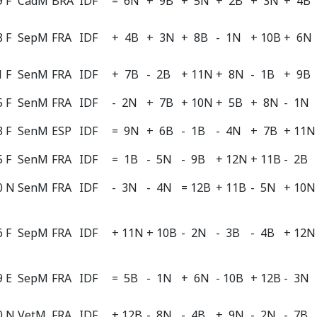
 F
CadM
BRA
IDF
= 6N
+ 9B
+ 5N
+ 2B
+ 3N
+ 4B
 F
SepM
FRA
IDF
+ 4B
+ 3N
+ 8B
- 1N
+ 10B
+ 6N
 F
SenM
FRA
IDF
+ 7B
- 2B
+ 11N
+ 8N
- 1B
+ 9B
 F
SenM
FRA
IDF
- 2N
+ 7B
+ 10N
+ 5B
+ 8N
- 1N
 F
SenM
ESP
IDF
= 9N
+ 6B
- 1B
- 4N
+ 7B
+ 11N
 F
SenM
FRA
IDF
= 1B
- 5N
- 9B
+ 12N
+ 11B
- 2B
0 N
SenM
FRA
IDF
- 3N
- 4N
= 12B
+ 11B
- 5N
+ 10N
 F
SepM
FRA
IDF
+ 11N
+ 10B
- 2N
- 3B
- 4B
+ 12N
9 E
SepM
FRA
IDF
= 5B
- 1N
+ 6N
- 10B
+ 12B
- 3N
0 N
VetM
FRA
IDF
+ 12B
- 8N
- 4B
+ 9N
- 2N
- 7B