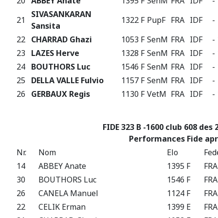
20
ABBEY Anate
1395 F
SenM
FRA
IDF
-
SIVASANKARAN
21
1322 F
PupF
FRA
IDF
-
Sansita
22
CHARRAD Ghazi
1053 F
SenM
FRA
IDF
-
23
LAZES Herve
1328 F
SenM
FRA
IDF
-
24
BOUTHORS Luc
1546 F
SenM
FRA
IDF
-
25
DELLA VALLE Fulvio
1157 F
SenM
FRA
IDF
-
26
GERBAUX Regis
1130 F
VetM
FRA
IDF
-
FIDE 323 B -1600 club 608 des 
Performances Fide apr
Nr.
Nom
Elo
Fed
14
ABBEY Anate
1395 F
FRA
30
BOUTHORS Luc
1546 F
FRA
26
CANELA Manuel
1124 F
FRA
22
CELIK Erman
1399 E
FRA