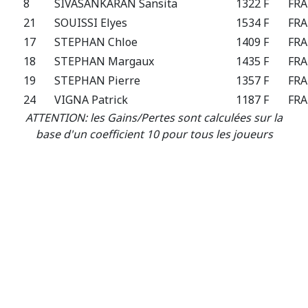
8
SIVASANKARAN Sansita
1322 F
FRA
21
SOUISSI Elyes
1534 F
FRA
17
STEPHAN Chloe
1409 F
FRA
18
STEPHAN Margaux
1435 F
FRA
19
STEPHAN Pierre
1357 F
FRA
24
VIGNA Patrick
1187 F
FRA
ATTENTION: les Gains/Pertes sont calculées sur la
base d'un coefficient 10 pour tous les joueurs