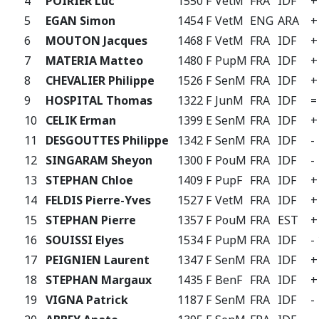
4
POIRIER Luc
1550 F
VetM
FRA
IDF
+
5
EGAN Simon
1454 F
VetM
ENG
ARA
+
6
MOUTON Jacques
1468 F
VetM
FRA
IDF
+
7
MATERIA Matteo
1480 F
PupM
FRA
IDF
+
8
CHEVALIER Philippe
1526 F
SenM
FRA
IDF
+
9
HOSPITAL Thomas
1322 F
JunM
FRA
IDF
=
10
CELIK Erman
1399 E
SenM
FRA
IDF
+
11
DESGOUTTES Philippe
1342 F
SenM
FRA
IDF
-
12
SINGARAM Sheyon
1300 F
PouM
FRA
IDF
-
13
STEPHAN Chloe
1409 F
PupF
FRA
IDF
+
14
FELDIS Pierre-Yves
1527 F
VetM
FRA
IDF
+
15
STEPHAN Pierre
1357 F
PouM
FRA
EST
+
16
SOUISSI Elyes
1534 F
PupM
FRA
IDF
-
17
PEIGNIEN Laurent
1347 F
SenM
FRA
IDF
+
18
STEPHAN Margaux
1435 F
BenF
FRA
IDF
+
19
VIGNA Patrick
1187 F
SenM
FRA
IDF
-