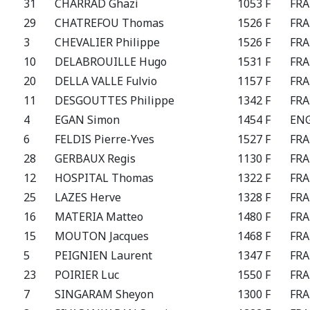
31
CHARRAD Ghazi
1053 F
FRA
29
CHATREFOU Thomas
1526 F
FRA
3
CHEVALIER Philippe
1526 F
FRA
10
DELABROUILLE Hugo
1531 F
FRA
20
DELLA VALLE Fulvio
1157 F
FRA
11
DESGOUTTES Philippe
1342 F
FRA
4
EGAN Simon
1454 F
EN
6
FELDIS Pierre-Yves
1527 F
FRA
28
GERBAUX Regis
1130 F
FRA
12
HOSPITAL Thomas
1322 F
FRA
25
LAZES Herve
1328 F
FRA
16
MATERIA Matteo
1480 F
FRA
15
MOUTON Jacques
1468 F
FRA
5
PEIGNIEN Laurent
1347 F
FRA
23
POIRIER Luc
1550 F
FRA
7
SINGARAM Sheyon
1300 F
FRA