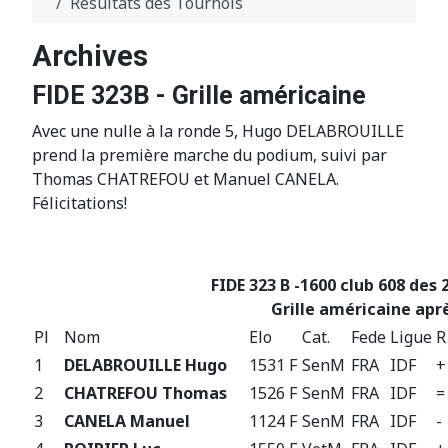
Résultats des Tournois
Archives
FIDE 323B - Grille américaine
Avec une nulle à la ronde 5, Hugo DELABROUILLE
prend la première marche du podium, suivi par
Thomas CHATREFOU et Manuel CANELA.
Félicitations!
FIDE 323 B -1600 club 608 des 
Grille américaine aprè
Pl
Nom
Elo
Cat.
Fede
Ligue
R
1
DELABROUILLE Hugo
1531 F
SenM
FRA
IDF
+
2
CHATREFOU Thomas
1526 F
SenM
FRA
IDF
=
3
CANELA Manuel
1124 F
SenM
FRA
IDF
-