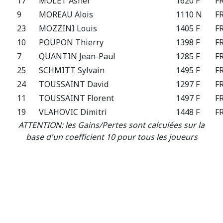
17
MOLET Asher
1620 F
F
9
MOREAU Alois
1110 N
F
23
MOZZINI Louis
1405 F
F
10
POUPON Thierry
1398 F
F
7
QUANTIN Jean-Paul
1285 F
F
25
SCHMITT Sylvain
1495 F
F
24
TOUSSAINT David
1297 F
F
11
TOUSSAINT Florent
1497 F
F
19
VLAHOVIC Dimitri
1448 F
F
ATTENTION: les Gains/Pertes sont calculées sur la
base d'un coefficient 10 pour tous les joueurs