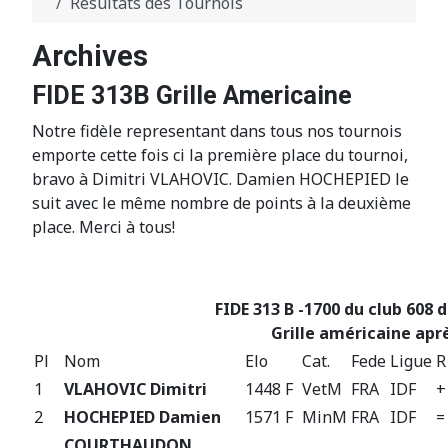
Résultats des Tournois
Archives
FIDE 313B Grille Americaine
Notre fidèle representant dans tous nos tournois
emporte cette fois ci la première place du tournoi,
bravo à Dimitri VLAHOVIC. Damien HOCHEPIED le
suit avec le même nombre de points à la deuxième
place. Merci à tous!
FIDE 313 B -1700 du club 608 
Grille américaine aprè
Pl
Nom
Elo
Cat.
Fede
Ligue
R
1
VLAHOVIC Dimitri
1448 F
VetM
FRA
IDF
+
2
HOCHEPIED Damien
1571 F
MinM
FRA
IDF
=
COURTHAUDON