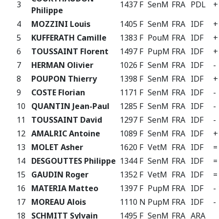
3
1437 F
SenM
FRA
PDL
+
Philippe
4
MOZZINI Louis
1405 F
SenM
FRA
IDF
+
5
KUFFERATH Camille
1383 F
PouM
FRA
IDF
+
6
TOUSSAINT Florent
1497 F
PupM
FRA
IDF
+
7
HERMAN Olivier
1026 F
SenM
FRA
IDF
-
8
POUPON Thierry
1398 F
SenM
FRA
IDF
+
9
COSTE Florian
1171 F
SenM
FRA
IDF
-
10
QUANTIN Jean-Paul
1285 F
SenM
FRA
IDF
-
11
TOUSSAINT David
1297 F
SenM
FRA
IDF
-
12
AMALRIC Antoine
1089 F
SenM
FRA
IDF
+
13
MOLET Asher
1620 F
VetM
FRA
IDF
=
14
DESGOUTTES Philippe
1344 F
SenM
FRA
IDF
=
15
GAUDIN Roger
1352 F
VetM
FRA
IDF
=
16
MATERIA Matteo
1397 F
PupM
FRA
IDF
-
17
MOREAU Alois
1110 N
PupM
FRA
IDF
-
18
SCHMITT Sylvain
1495 F
SenM
FRA
ARA