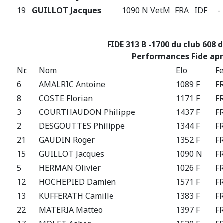
19
GUILLOT Jacques
1090 N
VetM
FRA
IDF
-
FIDE 313 B -1700 du club 608 
Performances Fide apr
Nr.
Nom
Elo
F
6
AMALRIC Antoine
1089 F
F
8
COSTE Florian
1171 F
F
3
COURTHAUDON Philippe
1437 F
F
2
DESGOUTTES Philippe
1344 F
F
21
GAUDIN Roger
1352 F
F
15
GUILLOT Jacques
1090 N
F
5
HERMAN Olivier
1026 F
F
12
HOCHEPIED Damien
1571 F
F
13
KUFFERATH Camille
1383 F
F
22
MATERIA Matteo
1397 F
F