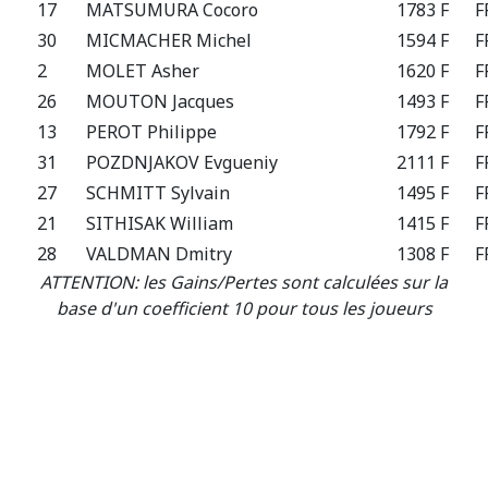
17
MATSUMURA Cocoro
1783 F
F
30
MICMACHER Michel
1594 F
F
2
MOLET Asher
1620 F
F
26
MOUTON Jacques
1493 F
F
13
PEROT Philippe
1792 F
F
31
POZDNJAKOV Evgueniy
2111 F
F
27
SCHMITT Sylvain
1495 F
F
21
SITHISAK William
1415 F
F
28
VALDMAN Dmitry
1308 F
F
ATTENTION: les Gains/Pertes sont calculées sur la
base d'un coefficient 10 pour tous les joueurs