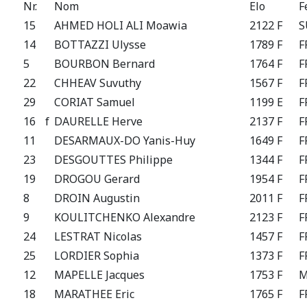
Nr.
Nom
Elo
F
15
AHMED HOLI ALI Moawia
2122 F
S
14
BOTTAZZI Ulysse
1789 F
F
5
BOURBON Bernard
1764 F
F
22
CHHEAV Suvuthy
1567 F
F
29
CORIAT Samuel
1199 E
F
16
f
DAURELLE Herve
2137 F
F
11
DESARMAUX-DO Yanis-Huy
1649 F
F
23
DESGOUTTES Philippe
1344 F
F
19
DROGOU Gerard
1954 F
F
8
DROIN Augustin
2011 F
F
9
KOULITCHENKO Alexandre
2123 F
F
24
LESTRAT Nicolas
1457 F
F
25
LORDIER Sophia
1373 F
F
12
MAPELLE Jacques
1753 F
18
MARATHEE Eric
1765 F
F