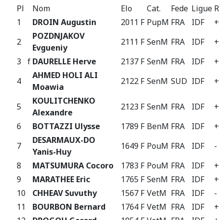
Pl
Nom
Elo
Cat.
Fede
Ligue
R
1
DROIN Augustin
2011 F
PupM
FRA
IDF
+
POZDNJAKOV
2
2111 F
SenM
FRA
IDF
+
Evgueniy
3
f
DAURELLE Herve
2137 F
SenM
FRA
IDF
+
AHMED HOLI ALI
4
2122 F
SenM
SUD
IDF
+
Moawia
KOULITCHENKO
5
2123 F
SenM
FRA
IDF
+
Alexandre
6
BOTTAZZI Ulysse
1789 F
BenM
FRA
IDF
+
DESARMAUX-DO
7
1649 F
PouM
FRA
IDF
-
Yanis-Huy
8
MATSUMURA Cocoro
1783 F
PouM
FRA
IDF
+
9
MARATHEE Eric
1765 F
SenM
FRA
IDF
+
10
CHHEAV Suvuthy
1567 F
VetM
FRA
IDF
-
11
BOURBON Bernard
1764 F
VetM
FRA
IDF
+