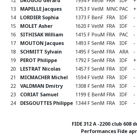
12
DROGOU Gerard
1954 F
VetM
FRA
IDF
+
13
MAPELLE Jacques
1753 F
VetM
MNC
PAC
+
14
LORDIER Sophia
1373 F
BenF
FRA
IDF
-
15
MOLET Asher
1620 F
VetM
FRA
IDF
-
16
SITHISAK William
1415 F
PouM
FRA
PAC
-
17
MOUTON Jacques
1493 F
SenM
FRA
IDF
-
18
SCHMITT Sylvain
1495 F
SenM
FRA
ARA
-
19
PEROT Philippe
1792 F
SenM
FRA
IDF
+
20
LESTRAT Nicolas
1457 F
SenM
FRA
IDF
-
21
MICMACHER Michel
1594 F
VetM
FRA
IDF
-
22
VALDMAN Dmitry
1308 F
SenM
FRA
IDF
-
23
CORIAT Samuel
1199 E
BenM
FRA
IDF
-
24
DESGOUTTES Philippe
1344 F
SenM
FRA
IDF
-
FIDE 312 A -2200 club 608 d
Performances Fide apr