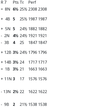
R 7
Pts
Tr.
Perf
= 8N
6½
25½
2308
2308
+ 4B
5
25½
1987
1987
+ 5N
5
24½
1882
1882
- 2N
4½
24½
1921
1921
- 3B
4
25
1847
1847
+ 12B
3½
24½
1796
1796
+ 14B
3½
24
1717
1717
= 1B
3½
21
1663
1663
+ 11N
3
17
1576
1576
- 13N
2½
22
1622
1622
- 9B
2
21½
1538
1538