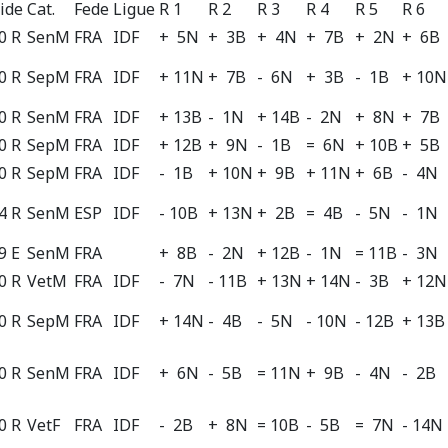
ide
Cat.
Fede
Ligue
R 1
R 2
R 3
R 4
R 5
R 6
0 R
SenM
FRA
IDF
+ 5N
+ 3B
+ 4N
+ 7B
+ 2N
+ 6B
0 R
SepM
FRA
IDF
+ 11N
+ 7B
- 6N
+ 3B
- 1B
+ 10N
0 R
SenM
FRA
IDF
+ 13B
- 1N
+ 14B
- 2N
+ 8N
+ 7B
0 R
SepM
FRA
IDF
+ 12B
+ 9N
- 1B
= 6N
+ 10B
+ 5B
0 R
SepM
FRA
IDF
- 1B
+ 10N
+ 9B
+ 11N
+ 6B
- 4N
4 R
SenM
ESP
IDF
- 10B
+ 13N
+ 2B
= 4B
- 5N
- 1N
9 E
SenM
FRA
+ 8B
- 2N
+ 12B
- 1N
= 11B
- 3N
0 R
VetM
FRA
IDF
- 7N
- 11B
+ 13N
+ 14N
- 3B
+ 12N
0 R
SepM
FRA
IDF
+ 14N
- 4B
- 5N
- 10N
- 12B
+ 13B
0 R
SenM
FRA
IDF
+ 6N
- 5B
= 11N
+ 9B
- 4N
- 2B
0 R
VetF
FRA
IDF
- 2B
+ 8N
= 10B
- 5B
= 7N
- 14N