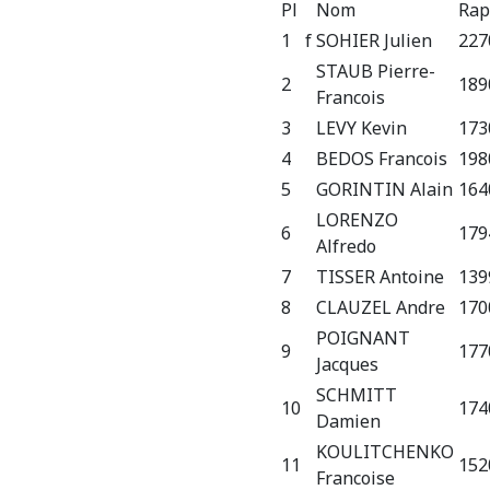
Pl
Nom
Rap
1
f
SOHIER Julien
227
STAUB Pierre-
2
189
Francois
3
LEVY Kevin
173
4
BEDOS Francois
198
5
GORINTIN Alain
164
LORENZO
6
179
Alfredo
7
TISSER Antoine
139
8
CLAUZEL Andre
170
POIGNANT
9
177
Jacques
SCHMITT
10
174
Damien
KOULITCHENKO
11
152
Francoise