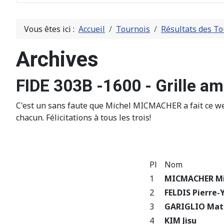
Vous êtes ici :
Accueil
Tournois
Résultats des To
Archives
FIDE 303B -1600 - Grille am
C'est un sans faute que Michel MICMACHER a fait ce we
chacun. Félicitations à tous les trois!
Pl
Nom
1
MICMACHER Mi
2
FELDIS Pierre-
3
GARIGLIO Mat
4
KIM Jisu