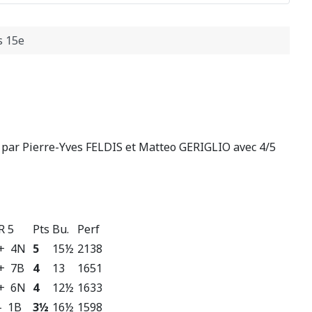
s 15e
i par Pierre-Yves FELDIS et Matteo GERIGLIO avec 4/5
R 5
Pts
Bu.
Perf
+ 4N
5
15½
2138
+ 7B
4
13
1651
+ 6N
4
12½
1633
- 1B
3½
16½
1598