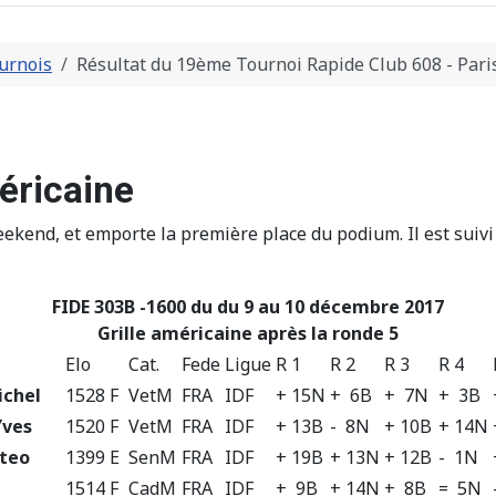
urnois
Résultat du 19ème Tournoi Rapide Club 608 - Pari
éricaine
ekend, et emporte la première place du podium. Il est suiv
FIDE 303B -1600 du du 9 au 10 décembre 2017
Grille américaine après la ronde 5
Elo
Cat.
Fede
Ligue
R 1
R 2
R 3
R 4
chel
1528 F
VetM
FRA
IDF
+ 15N
+ 6B
+ 7N
+ 3B
Yves
1520 F
VetM
FRA
IDF
+ 13B
- 8N
+ 10B
+ 14N
teo
1399 E
SenM
FRA
IDF
+ 19B
+ 13N
+ 12B
- 1N
1514 F
CadM
FRA
IDF
+ 9B
+ 14N
+ 8B
= 5N