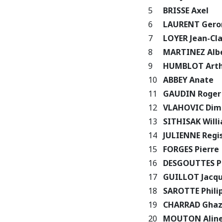
5
BRISSE Axel
6
LAURENT Ger
7
LOYER Jean-Cl
8
MARTINEZ Alb
9
HUMBLOT Art
10
ABBEY Anate
11
GAUDIN Roger
12
VLAHOVIC Dimi
13
SITHISAK Will
14
JULIENNE Regi
15
FORGES Pierre
16
DESGOUTTES Ph
17
GUILLOT Jacq
18
SAROTTE Phili
19
CHARRAD Ghaz
20
MOUTON Alin