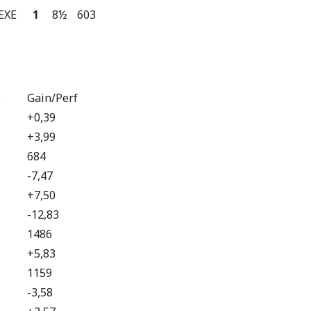
EXE
1
8½
603
e
Gain/Perf
+0,39
+3,99
684
-7,47
+7,50
-12,83
1486
+5,83
1159
-3,58