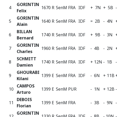
GORINTIN
4
1670 R
SenM
FRA
IDF
+ 7N
+ 5B
Felix
GORINTIN
5
1640 R
SenM
FRA
IDF
= 2B
- 4N
Alain
BILLAN
6
1740 R
SenM
FRA
IDF
+ 9B
- 3N
Bernard
GORINTIN
7
1960 R
SenM
FRA
IDF
- 4B
- 2N
Charles
SCHMITT
8
1740 R
SenM
FRA
IDF
+ 12N
- 1B
Damien
GHOURABI
9
1399 E
SenM
FRA
IDF
- 6N
+ 11B
Kilani
CAMPOS
10
1399 E
SenM
PUR
- 1N
+ 12B
Arturo
DEBOIS
11
1399 E
SenM
FRA
- 3B
- 9N
Florian
GORINTIN
12
1330 R
SenM
FRA
IDF
- 8B
- 10N