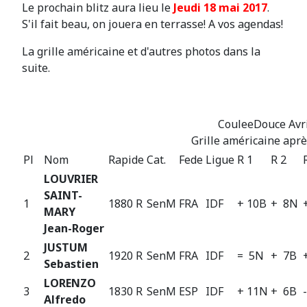
Le prochain blitz aura lieu le
Jeudi 18 mai 2017
.
S'il fait beau, on jouera en terrasse! A vos agendas!
La grille américaine et d'autres photos dans la
suite.
CouleeDouce Avri
Grille américaine aprè
Pl
Nom
Rapide
Cat.
Fede
Ligue
R 1
R 2
LOUVRIER
SAINT-
1
1880 R
SenM
FRA
IDF
+ 10B
+ 8N
MARY
Jean-Roger
JUSTUM
2
1920 R
SenM
FRA
IDF
= 5N
+ 7B
Sebastien
LORENZO
3
1830 R
SenM
ESP
IDF
+ 11N
+ 6B
Alfredo