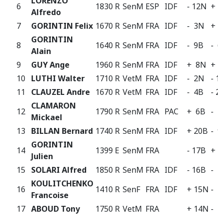
LORENZO
6
1830 R
SenM
ESP
IDF
- 12N
+
Alfredo
7
GORINTIN Felix
1670 R
SenM
FRA
IDF
- 3N
+
GORINTIN
8
1640 R
SenM
FRA
IDF
- 9B
-
Alain
9
GUY Ange
1960 R
SenM
FRA
IDF
+ 8N
+
10
LUTHI Walter
1710 R
VetM
FRA
IDF
- 2N
-
11
CLAUZEL Andre
1670 R
VetM
FRA
IDF
- 4B
-
CLAMARON
12
1790 R
SenM
FRA
PAC
+ 6B
-
Mickael
13
BILLAN Bernard
1740 R
SenM
FRA
IDF
+ 20B
-
GORINTIN
14
1399 E
SenM
FRA
- 17B
+
Julien
15
SOLARI Alfred
1850 R
SenM
FRA
IDF
- 16B
-
KOULITCHENKO
16
1410 R
SenF
FRA
IDF
+ 15N
-
Francoise
17
ABOUD Tony
1750 R
VetM
FRA
+ 14N
-