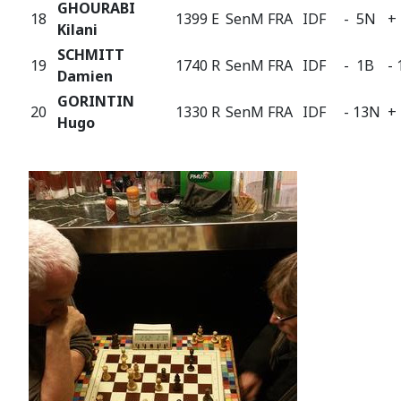
GHOURABI
18
1399 E
SenM
FRA
IDF
- 5N
+
Kilani
SCHMITT
19
1740 R
SenM
FRA
IDF
- 1B
-
Damien
GORINTIN
20
1330 R
SenM
FRA
IDF
- 13N
+
Hugo