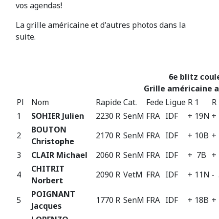
vos agendas!
La grille américaine et d'autres photos dans la
suite.
6e blitz cou
Grille américaine a
Pl
Nom
Rapide
Cat.
Fede
Ligue
R 1
R
1
SOHIER Julien
2230 R
SenM
FRA
IDF
+ 19N
+
BOUTON
2
2170 R
SenM
FRA
IDF
+ 10B
+
Christophe
3
CLAIR Michael
2060 R
SenM
FRA
IDF
+ 7B
+
CHITRIT
4
2090 R
VetM
FRA
IDF
+ 11N
-
Norbert
POIGNANT
5
1770 R
SenM
FRA
IDF
+ 18B
+
Jacques