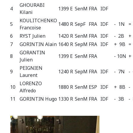
GHOURABI
4
1399 E
SenM
FRA
IDF
Kilani
KOULITCHENKO
5
1480 R
SepF
FRA
IDF
- 1N
=
Francoise
6
RYST Julien
1420 R
SenM
FRA
IDF
- 2B
+
7
GORINTIN Alain
1640 R
SepM
FRA
IDF
+ 9B
=
GORANTIN
8
1399 E
SenM
FRA
- 10N
+
Julien
PEIGNIEN
9
1240 R
SepM
FRA
IDF
- 7N
-
Laurent
LORENZO
10
1880 R
SenM
ESP
IDF
+ 8B
-
Alfredo
11
GORINTIN Hugo
1330 R
SenM
FRA
IDF
- 3B
-