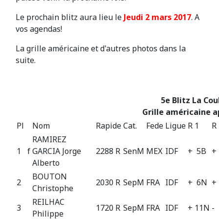
Le prochain blitz aura lieu le
Jeudi 2 mars 2017
. A
vos agendas!
La grille américaine et d'autres photos dans la
suite.
5e Blitz La Co
Grille américaine a
Pl
Nom
Rapide
Cat.
Fede
Ligue
R 1
R
RAMIREZ
1
f
GARCIA Jorge
2288 R
SenM
MEX
IDF
+ 5B
+
Alberto
BOUTON
2
2030 R
SepM
FRA
IDF
+ 6N
+
Christophe
REILHAC
3
1720 R
SepM
FRA
IDF
+ 11N
-
Philippe