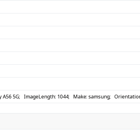
y A56 5G
;
ImageLength
:
1044
;
Make
:
samsung
;
Orientatio