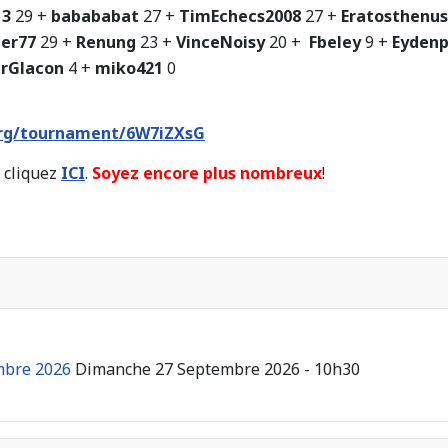
13
29 +
babababat
27 +
TimEchecs2008
27 +
Eratosthenus
er77
29 +
Renung
23 +
VinceNoisy
20 +
Fbeley
9 +
Eyden
erGlacon
4 +
miko421
0
.org/tournament/6W7iZXsG
 cliquez
ICI
.
Soyez encore plus nombreux
!
mbre 2026
Dimanche 27 Septembre 2026 - 10h30