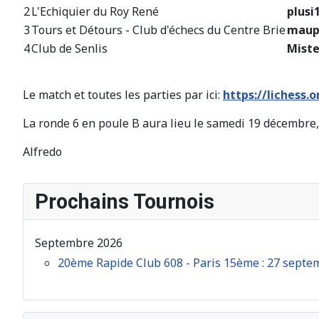
2
L'Echiquier du Roy René
plusi
3
Tours et Détours - Club d'échecs du Centre Brie
maup
4
Club de Senlis
Mist
Le match et toutes les parties par ici:
https://lichess
La ronde 6 en poule B aura lieu le samedi 19 décembre,
Alfredo
Prochains Tournois
Septembre 2026
20ème Rapide Club 608 - Paris 15ème : 27 septe