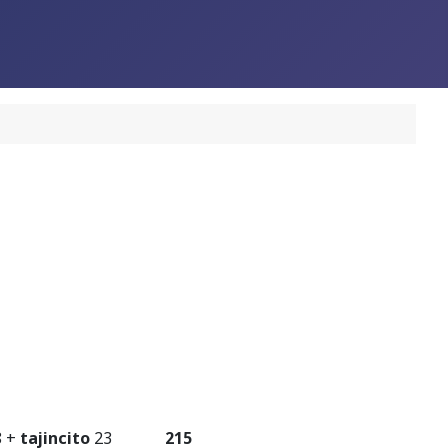
 +
tajincito
23
215