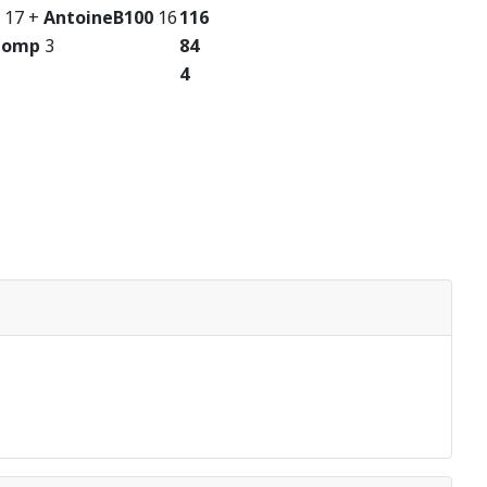
17 +
AntoineB100
16
116
pomp
3
84
4