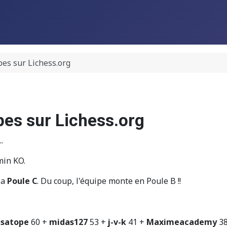
es sur Lichess.org
pes sur Lichess.org
.
min KO.
la
Poule C
. Du coup, l'équipe monte en Poule B !!
satope
60 +
midas127
53 +
j-v-k
41 +
Maximeacademy
38