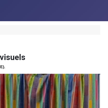
visuels
E).