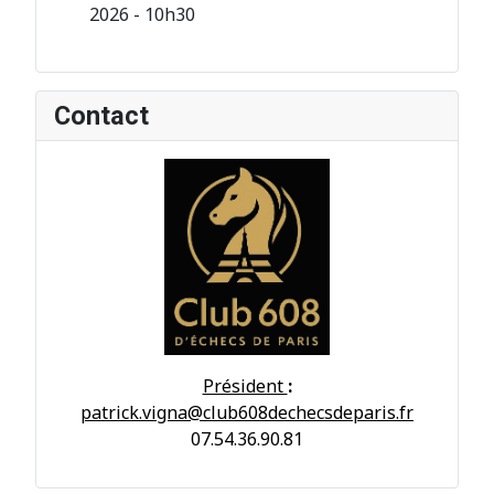
2026 - 10h30
Contact
Président
:
patrick.vigna@club608dechecsdeparis.fr
07.54.36.90.81