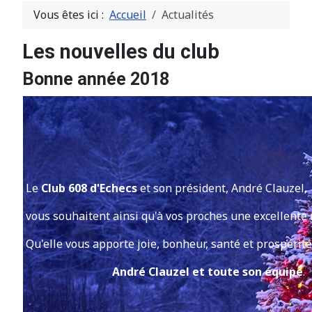
Vous êtes ici :
Accueil
Actualités
Les nouvelles du club
Bonne année 2018
Le
Club 608 d'Echecs
et son président, André Clauzel,
vous souhaitent ainsi qu'à vos proches une excellente
Qu'elle vous apporte joie, bonheur, santé et prospérité
André Clauzel et toute son équipe
.