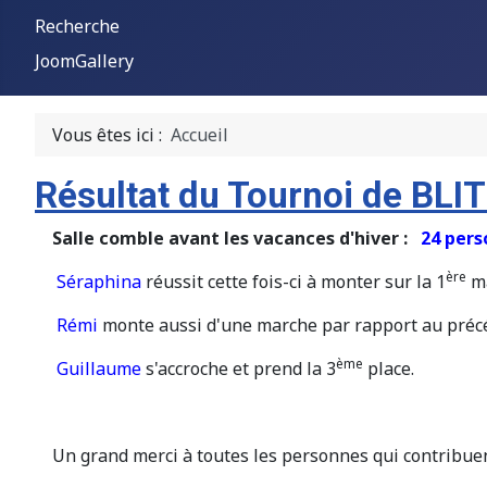
Recherche
JoomGallery
Vous êtes ici :
Accueil
Résultat du Tournoi de BLIT
Salle comble avant les vacances d'hiver :
24 per
ère
Séraphina
réussit cette fois-ci à monter sur la 1
ma
Rémi
monte aussi d'une marche par rapport au précé
ème
Guillaume
s'accroche et prend la 3
place.
Un grand merci à toutes les personnes qui contribuent 