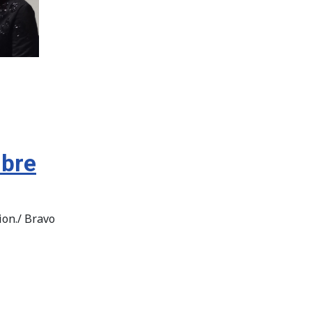
mbre
ion./ Bravo