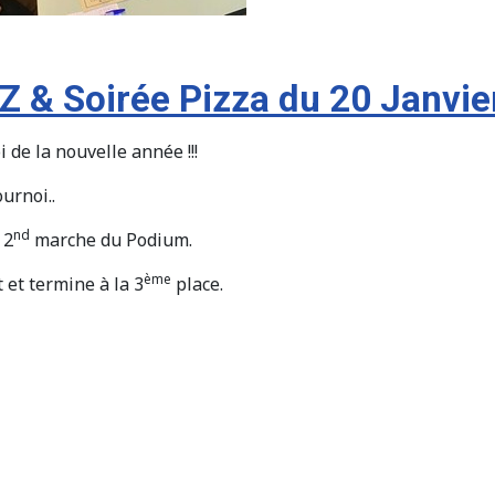
Z & Soirée Pizza du 20 Janvie
de la nouvelle année !!!
urnoi..
nd
 2
marche du Podium.
ème
et termine à la 3
place.