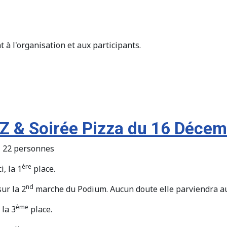
à l'organisation et aux participants.
TZ & Soirée Pizza du 16 Déce
22 personnes
ère
, la 1
place.
nd
ur la 2
marche du Podium. Aucun doute elle parviendra au 
ème
 la 3
place.