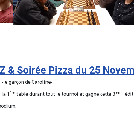
TZ & Soirée Pizza du 25 Nove
le garçon de Caroline-.
ère
ème
 la 1
table durant tout le tournoi et gagne cette 3
édit
podium.