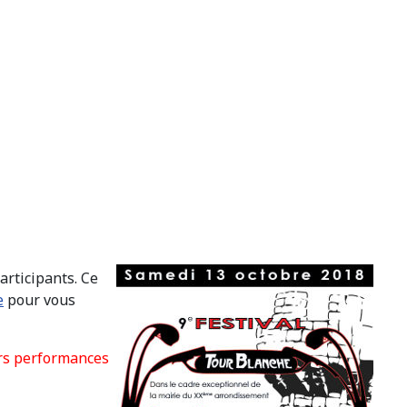
articipants. Ce
e
pour vous
urs performances