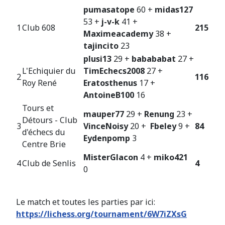
pumasatope
60 +
midas127
53 +
j-v-k
41 +
1
Club 608
215
Maximeacademy
38 +
tajincito
23
plusi13
29 +
babababat
27 +
L'Echiquier du
TimEchecs2008
27 +
2
116
Roy René
Eratosthenus
17 +
AntoineB100
16
Tours et
mauper77
29 +
Renung
23 +
Détours - Club
3
VinceNoisy
20 +
Fbeley
9 +
84
d'échecs du
Eydenpomp
3
Centre Brie
MisterGlacon
4 +
miko421
4
Club de Senlis
4
0
Le match et toutes les parties par ici:
https://lichess.org/tournament/6W7iZXsG