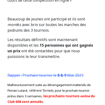
cours de cette compétition en ligne !!
Beaucoup de jeunes ont participé et ils sont
mont
é
s
avec brio sur toutes les marches des
podiums des 3 tournois.
Les résultats définitifs sont maintenant
disponibles et les
15 personnes qui ont gagnés
un prix
ont été contactées pour que nous
puissions le leur transmettre.
Rappel : Prochain tournoi le
8 & 9
Mai 2021.
Malheureusement suite au désengagement inattendu de
Florian Lutard,
référent
Tornelo
, pour le prochain tournoi
prévu dans 3 semaines,
les prochains tournois
online
du
Club 608 sont annulés.