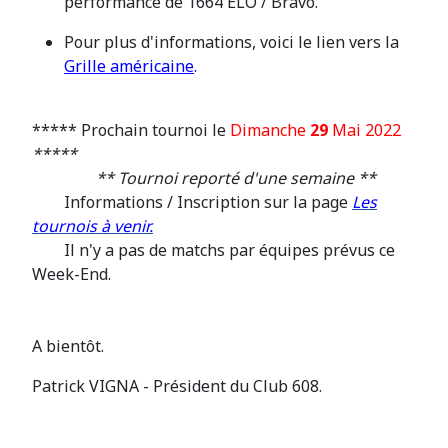
performance de 1664 ELO / Bravo
.
Pour plus d'informations, voici le lien vers la
Grille américaine
.
***** Prochain tournoi le
Dimanche
29
Mai 2022
*****
** Tournoi reporté d'une semaine **
Informations / Inscription sur la page
Les
tournois à venir.
Il n'y a pas de matchs par
é
quipes pr
é
vus ce
Week-End.
A bientôt.
Patrick VIGNA - Président du Club 608.