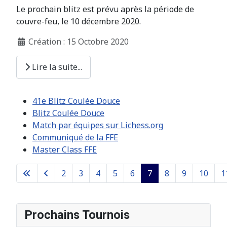
Le prochain blitz est prévu après la période de
couvre-feu, le 10 décembre 2020.
Création : 15 Octobre 2020
Lire la suite...
41e Blitz Coulée Douce
Blitz Coulée Douce
Match par équipes sur Lichess.org
Communiqué de la FFE
Master Class FFE
2
3
4
5
6
7
8
9
10
1
Page 7 sur 26
Prochains Tournois