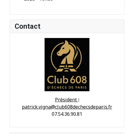
Contact
Président
:
patrick.vigna@club608dechecsdeparis.fr
07.54.36.90.81